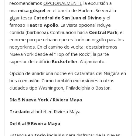
recomendamos
OPCIONALMENTE
la excursión a
una
misa góspel
en el barrio de Harlem. Se verá la
gigantesca
Catedral de San Juan el Divino
y el
famoso
Teatro Apollo
. La visita opcional incluye
comida (barbacoa). Continuación hacia
Central Park
, el
enorme parque urbano que es todo un orgullo para los
neoyorkinos. En el camino de vuelta, descubriremos
Nueva York desde el “Top of the Rock”, la parte
superior del edificio
Rockefeller
. Alojamiento.
Opción de añadir una noche en Cataratas del Niágara en
bus o en avión. Como también excursiones a otras
ciudades tipo Washington, Philadelphia o Boston.
Día 5 Nueva York / Riviera Maya
Traslado
al hotel en Riviera Maya
Del 6 al 9 Riviera Maya
Estancia en
todo incluido
para disfrutar de la playas