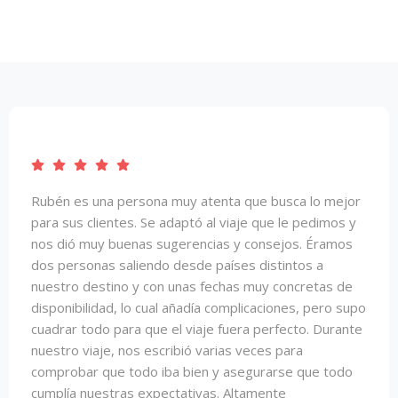
ersona muy atenta que busca lo mejor
Desde el primer
s. Se adaptó al viaje que le pedimos y
el trato ha sido 
enas sugerencias y consejos. Éramos
adaptado perfec
liendo desde países distintos a
peticiones, son 
 y con unas fechas muy concretas de
que tuviesemos la
lo cual añadía complicaciones, pero supo
salido fenomenal.
ra que el viaje fuera perfecto. Durante
nos escribió varias veces para
Isabel Avend
todo iba bien y asegurarse que todo
s expectativas. Altamente