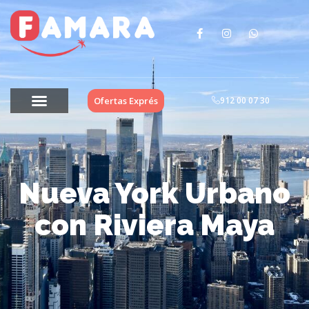
Ofertas Exprés
912 00 07 30
Nueva York Urbano
con Riviera Maya