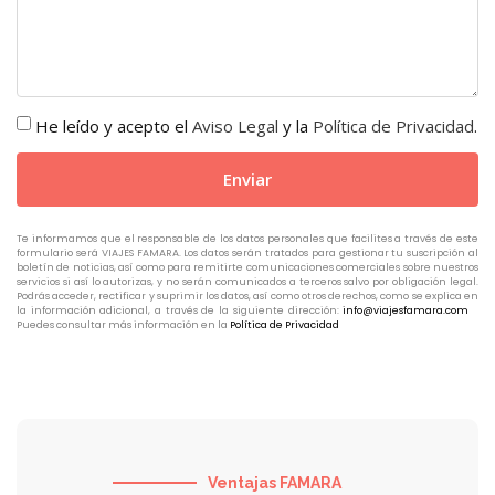
He leído y acepto el
Aviso Legal
y la
Política de Privacidad
.
Enviar
Te informamos que el responsable de los datos personales que facilites a través de este
formulario será VIAJES FAMARA. Los datos serán tratados para gestionar tu suscripción al
boletín de noticias, así como para remitirte comunicaciones comerciales sobre nuestros
servicios si así lo autorizas, y no serán comunicados a terceros salvo por obligación legal.
Podrás acceder, rectificar y suprimir los datos, así como otros derechos, como se explica en
la información adicional, a través de la siguiente dirección:
info@viajesfamara.com
Puedes consultar más información en la
Política de Privacidad
Ventajas FAMARA