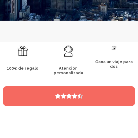
Gana un viaje para
dos
100€ de regalo
Atención
personalizada




