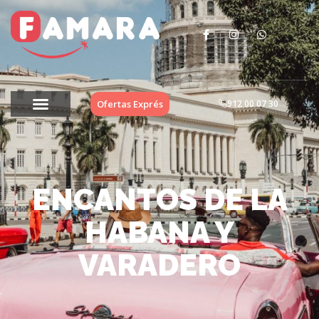
Ofertas Exprés
912 00 07 30
ENCANTOS DE LA
HABANA Y
VARADERO