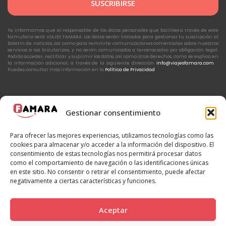
SUSCRIBIRSE
Te informamos que el responsable de los datos personales que facilites a través de este
formulario será VIAJES FAMARA. Los datos serán tratados para gestionar tu suscripción al
boletín de noticias, así como para remitirte comunicaciones comerciales sobre nuestros
servicios si así lo autorizas, y no serán comunicados a terceros salvo por obligación legal.
Podrás acceder, rectificar y suprimir los datos, así como otros derechos, como se explica en
la información adicional, a través de la siguiente dirección:
info@viajesfamara.com
Puedes consultar más información en la
Política de Privacidad
Gestionar consentimiento
Politica de privacidad
Aviso legal
Política de Cookies
Para ofrecer las mejores experiencias, utilizamos tecnologías como las
Política de Cancelación
Leer antes de viajar
CICMA 2544
cookies para almacenar y/o acceder a la información del dispositivo. El
Bases concurso Marrakech
consentimiento de estas tecnologías nos permitirá procesar datos
como el comportamiento de navegación o las identificaciones únicas
en este sitio. No consentir o retirar el consentimiento, puede afectar
negativamente a ciertas características y funciones.
Aceptar