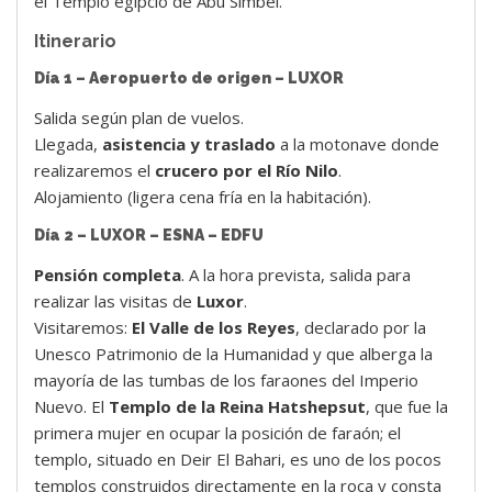
el Templo egipcio de Abu Simbel.
Itinerario
Día 1 – Aeropuerto de origen – LUXOR
Salida según plan de vuelos.
Llegada,
asistencia y traslado
a la motonave donde
realizaremos el
crucero por el Río Nilo
.
Alojamiento (ligera cena fría en la habitación).
Día 2 – LUXOR – ESNA – EDFU
Pensión completa
. A la hora prevista, salida para
realizar las visitas de
Luxor
.
Visitaremos:
El Valle de los Reyes
, declarado por la
Unesco Patrimonio de la Humanidad y que alberga la
mayoría de las tumbas de los faraones del Imperio
Nuevo. El
Templo de la Reina Hatshepsut
, que fue la
primera mujer en ocupar la posición de faraón; el
templo, situado en Deir El Bahari, es uno de los pocos
templos construidos directamente en la roca y consta