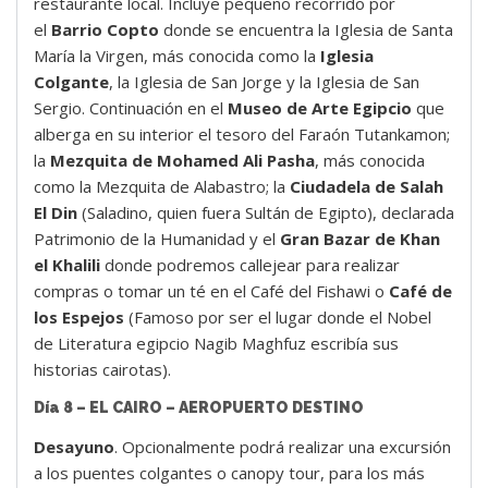
restaurante local. Incluye pequeño recorrido por
el
Barrio Copto
donde se encuentra la Iglesia de Santa
María la Virgen, más conocida como la
Iglesia
Colgante
, la Iglesia de San Jorge y la Iglesia de San
Sergio. Continuación en el
Museo de Arte Egipcio
que
alberga en su interior el tesoro del Faraón Tutankamon;
la
Mezquita de Mohamed Ali Pasha
, más conocida
como la Mezquita de Alabastro; la
Ciudadela de Salah
El Din
(Saladino, quien fuera Sultán de Egipto), declarada
Patrimonio de la Humanidad y el
Gran Bazar de Khan
el Khalili
donde podremos callejear para realizar
compras o tomar un té en el Café del Fishawi o
Café de
los Espejos
(Famoso por ser el lugar donde el Nobel
de Literatura egipcio Nagib Maghfuz escribía sus
historias cairotas).
Día 8 – EL CAIRO – AEROPUERTO DESTINO
Desayuno
. Opcionalmente podrá realizar una excursión
a los puentes colgantes o canopy tour, para los más