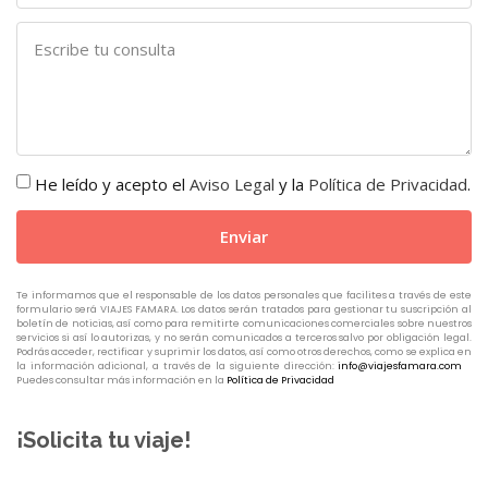
He leído y acepto el
Aviso Legal
y la
Política de Privacidad
.
Enviar
Te informamos que el responsable de los datos personales que facilites a través de este
formulario será VIAJES FAMARA. Los datos serán tratados para gestionar tu suscripción al
boletín de noticias, así como para remitirte comunicaciones comerciales sobre nuestros
servicios si así lo autorizas, y no serán comunicados a terceros salvo por obligación legal.
Podrás acceder, rectificar y suprimir los datos, así como otros derechos, como se explica en
la información adicional, a través de la siguiente dirección:
info@viajesfamara.com
Puedes consultar más información en la
Política de Privacidad
¡Solicita tu viaje!