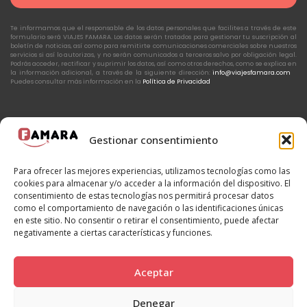
Te informamos que el responsable de los datos personales que facilites a través de este
formulario será VIAJES FAMARA. Los datos serán tratados para gestionar tu suscripción al
boletín de noticias, así como para remitirte comunicaciones comerciales sobre nuestros
servicios si así lo autorizas, y no serán comunicados a terceros salvo por obligación legal.
Podrás acceder, rectificar y suprimir los datos, así como otros derechos, como se explica en
la información adicional, a través de la siguiente dirección:
info@viajesfamara.com
Puedes consultar más información en la
Política de Privacidad
Gestionar consentimiento
Politica de privacidad
Aviso legal
Política de Cookies
Para ofrecer las mejores experiencias, utilizamos tecnologías como las
Política de Cancelación
Leer antes de viajar
CICMA 2544
cookies para almacenar y/o acceder a la información del dispositivo. El
Bases concurso Marrakech
consentimiento de estas tecnologías nos permitirá procesar datos
como el comportamiento de navegación o las identificaciones únicas
en este sitio. No consentir o retirar el consentimiento, puede afectar
negativamente a ciertas características y funciones.
Aceptar
Denegar