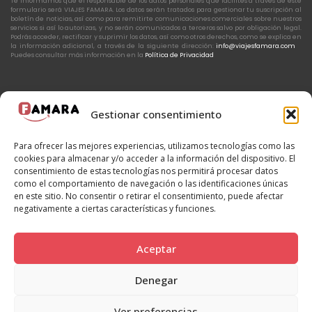
Te informamos que el responsable de los datos personales que facilites a través de este
formulario será VIAJES FAMARA. Los datos serán tratados para gestionar tu suscripción al
boletín de noticias, así como para remitirte comunicaciones comerciales sobre nuestros
servicios si así lo autorizas, y no serán comunicados a terceros salvo por obligación legal.
Podrás acceder, rectificar y suprimir los datos, así como otros derechos, como se explica en
la información adicional, a través de la siguiente dirección:
info@viajesfamara.com
Puedes consultar más información en la
Política de Privacidad
Gestionar consentimiento
Politica de privacidad
Aviso legal
Política de Cookies
Para ofrecer las mejores experiencias, utilizamos tecnologías como las
Política de Cancelación
Leer antes de viajar
CICMA 2544
cookies para almacenar y/o acceder a la información del dispositivo. El
Bases concurso Marrakech
consentimiento de estas tecnologías nos permitirá procesar datos
como el comportamiento de navegación o las identificaciones únicas
en este sitio. No consentir o retirar el consentimiento, puede afectar
negativamente a ciertas características y funciones.
Aceptar
Denegar
Ver preferencias