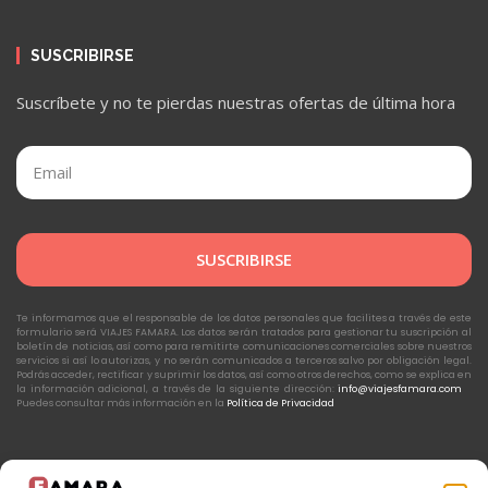
SUSCRIBIRSE
Suscríbete y no te pierdas nuestras ofertas de última hora
SUSCRIBIRSE
Te informamos que el responsable de los datos personales que facilites a través de este
formulario será VIAJES FAMARA. Los datos serán tratados para gestionar tu suscripción al
boletín de noticias, así como para remitirte comunicaciones comerciales sobre nuestros
servicios si así lo autorizas, y no serán comunicados a terceros salvo por obligación legal.
Podrás acceder, rectificar y suprimir los datos, así como otros derechos, como se explica en
la información adicional, a través de la siguiente dirección:
info@viajesfamara.com
Puedes consultar más información en la
Política de Privacidad